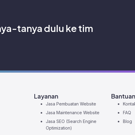
 serta profil Senjani sebagai digital agency Tangerang. Dala
rketing menjadi salah satu kunci keberhasilan bisnis onlin
nya-tanya dulu ke tim
Layanan
Bantua
Jasa Pembuatan Website
Konta
Jasa Maintenance Website
FAQ
Jasa SEO (Search Engine
Blog
Optimization)