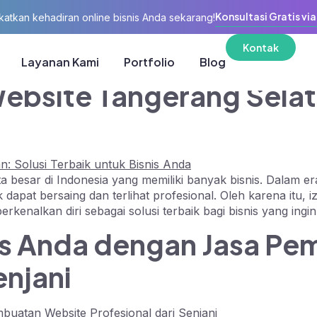
Konsultasi Gratis vi
katkan kehadiran online bisnis Anda sekarang!
per Senjani.com
Kontak
Layanan Kami
Portfolio
Blog
bsite Tangerang Selata
esar di Indonesia yang memiliki banyak bisnis. Dalam era di
dapat bersaing dan terlihat profesional. Oleh karena itu, 
nalkan diri sebagai solusi terbaik bagi bisnis yang ingin
nis Anda dengan Jasa P
enjani