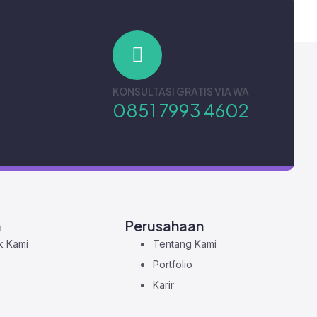
m era digital seperti saat ini, bisnis online
e, […]
KONSULTASI GRATIS VIA WA
0851 7993 4602
n
Perusahaan
k Kami
Tentang Kami
Portfolio
Karir