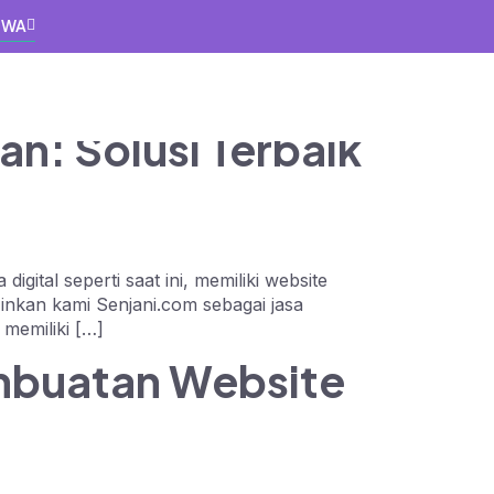
a WA
n: Solusi Terbaik
gital seperti saat ini, memiliki website
izinkan kami Senjani.com sebagai jasa
 memiliki […]
embuatan Website