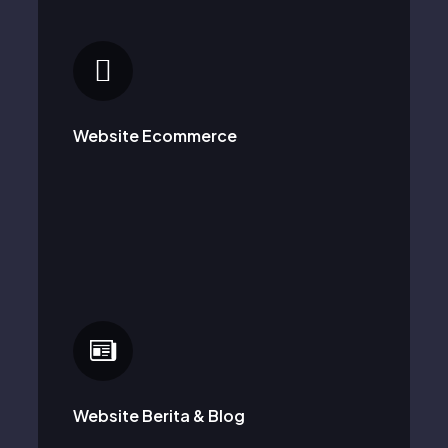
Membangun platform e-commerce yang kokoh
untuk membantu bisnis Anda menjual produk dan
layanan dengan efisien kepada pelanggan online.
Website Ecommerce
Mendukung blogger dan penerbit berita dalam
menyajikan konten yang relevan dan menarik
kepada audiens.
Website Berita & Blog