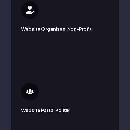
Mendukung organisasi non-profit dalam mencapai
misi sosial mereka dengan fungsionalitas yang
sejalan dengan tujuan filantropis mereka.
Website Organisasi Non-Profit
Mengembangkan website untuk partai politik agar
dapat berinteraksi dengan anggotanya,
membagikan agenda-agenda mereka, dan
berkomunikasi dengan publik.
Website Partai Politik