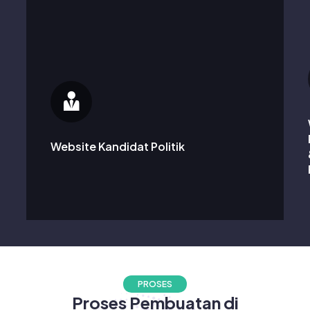
Membangun
profil
online
untuk
para
profesional,
Menciptakan website untuk kandidat politik agar
seperti
dapat terhubung dengan pemilih, dan
pengacara,
menyampaikan pesan kampanye.
dokter,
Website Kandidat Politik
atau
konsultan,
untuk
menampilkan
layanan
mereka.
PROSES
Proses Pembuatan di