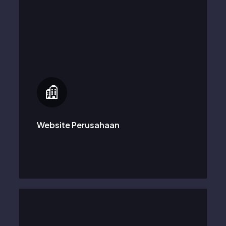
Membantu bisnis besar maupun kecil untuk mulai
hadir di dunia digital secara profesional dengan
fokus pada sebuah brand dan perusahaan.
Website Perusahaan